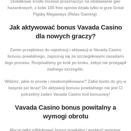
Dodatkowe środki możesz przeznaczyć na obstawianie gier
hazardowych, z kolei 100 free spinów działa tylko w grze Great
Pigsby Megaways (Relax Gaming).
Jak aktywować bonus Vavada Casino
dla nowych graczy?
Zanim przejdziesz do rejestracji i aktywacji w Vavada Casino
bonusu powitalnego, zapoznaj się ze szczegółowymi zasadami
tego procesu. Rozpisaliśmy go krok po kroku, żebyś nie przegapił
żadnego szczegółu:
Widzisz, jakie to proste i nieskomplikowane? Załóż konto do gry w
kasynie już teraz! Do aktywacji bonusu powitalnego nie jest Ci
potrzebny żaden Vavada Casino kod bonusowy!
Vavada Casino bonus powitalny a
wymogi obrotu
Aby w pełni odblokować bonus powitalny i wypłacić wygrane,