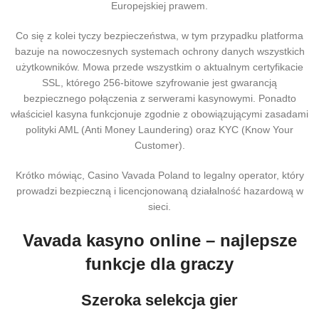
Europejskiej prawem.
Co się z kolei tyczy bezpieczeństwa, w tym przypadku platforma
bazuje na nowoczesnych systemach ochrony danych wszystkich
użytkowników. Mowa przede wszystkim o aktualnym certyfikacie
SSL, którego 256-bitowe szyfrowanie jest gwarancją
bezpiecznego połączenia z serwerami kasynowymi. Ponadto
właściciel kasyna funkcjonuje zgodnie z obowiązującymi zasadami
polityki AML (Anti Money Laundering) oraz KYC (Know Your
Customer).
Krótko mówiąc, Casino Vavada Poland to legalny operator, który
prowadzi bezpieczną i licencjonowaną działalność hazardową w
sieci.
Vavada kasyno online – najlepsze
funkcje dla graczy
Szeroka selekcja gier