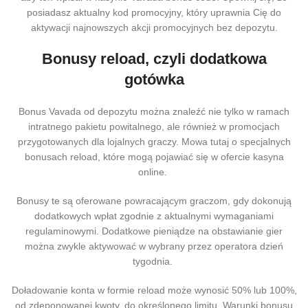
posiadasz aktualny kod promocyjny, który uprawnia Cię do
aktywacji najnowszych akcji promocyjnych bez depozytu.
Bonusy reload, czyli dodatkowa
gotówka
Bonus Vavada od depozytu można znaleźć nie tylko w ramach
intratnego pakietu powitalnego, ale również w promocjach
przygotowanych dla lojalnych graczy. Mowa tutaj o specjalnych
bonusach reload, które mogą pojawiać się w ofercie kasyna
online.
Bonusy te są oferowane powracającym graczom, gdy dokonują
dodatkowych wpłat zgodnie z aktualnymi wymaganiami
regulaminowymi. Dodatkowe pieniądze na obstawianie gier
można zwykle aktywować w wybrany przez operatora dzień
tygodnia.
Doładowanie konta w formie reload może wynosić 50% lub 100%,
od zdeponowanej kwoty, do określonego limitu. Warunki bonusu