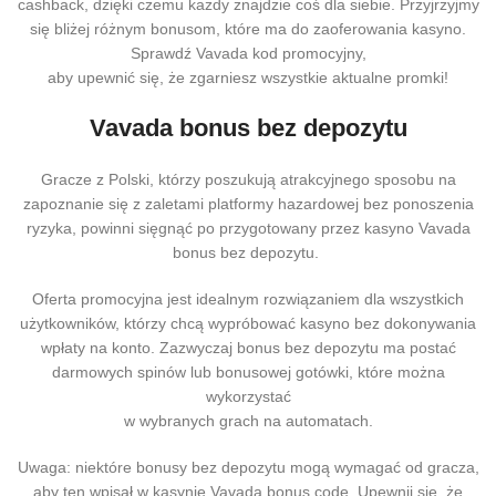
cashback, dzięki czemu każdy znajdzie coś dla siebie. Przyjrzyjmy
się bliżej różnym bonusom, które ma do zaoferowania kasyno.
Sprawdź Vavada kod promocyjny,
aby upewnić się, że zgarniesz wszystkie aktualne promki!
Vavada bonus bez depozytu
Gracze z Polski, którzy poszukują atrakcyjnego sposobu na
zapoznanie się z zaletami platformy hazardowej bez ponoszenia
ryzyka, powinni sięgnąć po przygotowany przez kasyno Vavada
bonus bez depozytu.
Oferta promocyjna jest idealnym rozwiązaniem dla wszystkich
użytkowników, którzy chcą wypróbować kasyno bez dokonywania
wpłaty na konto. Zazwyczaj bonus bez depozytu ma postać
darmowych spinów lub bonusowej gotówki, które można
wykorzystać
w wybranych grach na automatach.
Uwaga: niektóre bonusy bez depozytu mogą wymagać od gracza,
aby ten wpisał w kasynie Vavada bonus code. Upewnij się, że