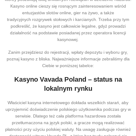
Kasyno online cieszy się rosnącym zainteresowaniem wśród
entuzjastów slotów online, gier na żywo, a także
tradycyjnych rozgrywek stołowych i karcianych. Trzeba przy tym
podkreślić, że kasyno jest całkowicie legalne, gdyż prowadzi
działalność na podstawie posiadanej przez operatora licencji
kasynowej.
Zanim przejdziesz do rejestracji, wpłaty depozytu i wyboru gry,
poznaj kasyno z bliska. Najważniejsze informacje zebraliśmy dla
Ciebie w poniższej tabelce:
Kasyno Vavada Poland – status na
lokalnym rynku
Właściciel kasyna internetowego dokłada wszelkich starań, aby
uprzyjemnić doświadczenie polskiego użytkownika podczas gry w
serwisie. Dlatego też cała platforma hazardowa została
przetłumaczona na język polski, a gracze mogą realizować
płatności przy użyciu polskiej waluty. Na uwagę zasługuje również