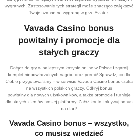
wygranych. Zastosowanie tych strategii może znacząco zwiększyć
Twoje szanse na wygraną w grze Aviator.
Vavada Casino bonus
powitalny i promocje dla
stałych graczy
Dołącz do gry w najlepszym kasynie online w Polsce i zgarnij
komplet niepowtarzalnych nagród oraz premii! Sprawdź, co dla
Ciebie przygotowaliśmy – w serwisie Vavada Casino bonus czeka
na wszystkich polskich graczy. Odkryj bonus
powitalny dla nowych użytkowników, a także promocje i turnieje
dla stałych klientów naszej platformy. Załóż konto i aktywuj bonus
na start!
Vavada Casino bonus – wszystko,
co musisz wiedzieć