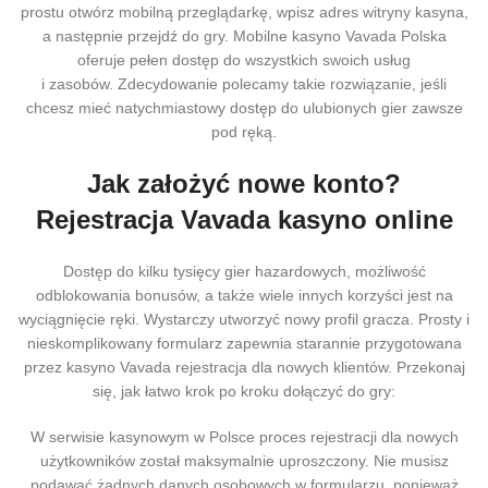
prostu otwórz mobilną przeglądarkę, wpisz adres witryny kasyna,
a następnie przejdź do gry. Mobilne kasyno Vavada Polska
oferuje pełen dostęp do wszystkich swoich usług
i zasobów. Zdecydowanie polecamy takie rozwiązanie, jeśli
chcesz mieć natychmiastowy dostęp do ulubionych gier zawsze
pod ręką.
Jak założyć nowe konto?
Rejestracja Vavada kasyno online
Dostęp do kilku tysięcy gier hazardowych, możliwość
odblokowania bonusów, a także wiele innych korzyści jest na
wyciągnięcie ręki. Wystarczy utworzyć nowy profil gracza. Prosty i
nieskomplikowany formularz zapewnia starannie przygotowana
przez kasyno Vavada rejestracja dla nowych klientów. Przekonaj
się, jak łatwo krok po kroku dołączyć do gry:
W serwisie kasynowym w Polsce proces rejestracji dla nowych
użytkowników został maksymalnie uproszczony. Nie musisz
podawać żadnych danych osobowych w formularzu, ponieważ