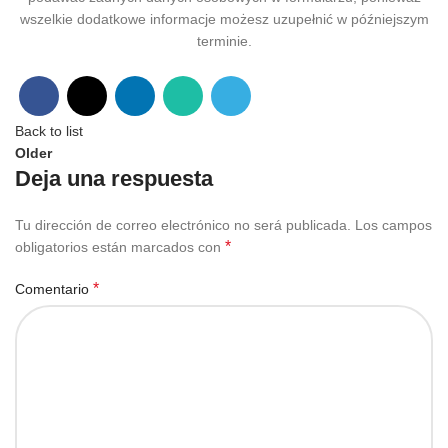
wszelkie dodatkowe informacje możesz uzupełnić w późniejszym
terminie.
Back to list
Older
Deja una respuesta
Tu dirección de correo electrónico no será publicada.
Los campos
*
obligatorios están marcados con
*
Comentario