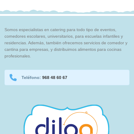
Somos especialistas en catering para todo tipo de eventos,
comedores escolares, universitarios, para escuelas infantiles y
residencias. Además, también ofrecemos servicios de comedor y
cantina para empresas, y distribuimos alimentos para cocinas
profesionales.
Teléfono:
968 48 60 67