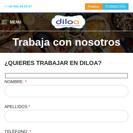
+34 968 48 60 67
Pedidos
FORMACIÓN
MENU
Enviar CV
Trabaja con nosotros
¿QUIERES TRABAJAR EN DILOA?
NOMBRE:
*
APELLIDOS
*
TELÉFONO:
*